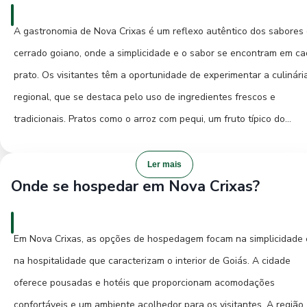
locais de convivência e oferecem um vislumbre da vida local. Para
quem busca uma experiência mais conectada à natureza, explorar 
A gastronomia de Nova Crixas é um reflexo autêntico dos sabores
margens dos rios próximos à cidade pode render momentos de paz
cerrado goiano, onde a simplicidade e o sabor se encontram em c
contemplação. A história de Nova Crixas está escrita em suas ruas
prato. Os visitantes têm a oportunidade de experimentar a culinári
nas construções mais antigas e no modo de vida de seus habitante
regional, que se destaca pelo uso de ingredientes frescos e
que mantêm vivas as tradições do interior de Goiás. Ao planejar su
tradicionais. Pratos como o arroz com pequi, um fruto típico do
visita, não se esqueça de garantir sua passagem de ônibus de for
cerrado com sabor marcante, são imperdíveis. Outras delícias incl
antecipada com a Juntos Transporte, assegurando que sua viagem
o frango caipira, preparado de forma caseira e saborosa, e as
Ler mais
seja confortável e segura.
Onde se hospedar em Nova Crixas?
diversas variações de carne de sol. Para quem aprecia doces, as
compotas de frutas regionais, como goiaba e mamão, são excelent
opções para finalizar uma refeição. Em Nova Crixas, a experiência
Em Nova Crixas, as opções de hospedagem focam na simplicidade 
gastronômica é muitas vezes encontrada em restaurantes familiar
na hospitalidade que caracterizam o interior de Goiás. A cidade
e pequenos estabelecimentos locais, onde o tempero caseiro e a
oferece pousadas e hotéis que proporcionam acomodações
hospitalidade são os diferenciais. Procurar por estabelecimentos q
confortáveis e um ambiente acolhedor para os visitantes. A região