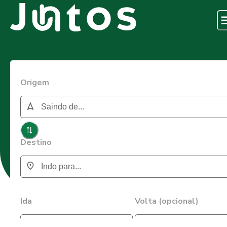
Origem
Destino
Ida
Volta (opcional)