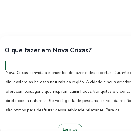
O que fazer em Nova Crixas?
Nova Crixas convida a momentos de lazer e descobertas. Durante 
dia, explore as belezas naturais da região. A cidade e seus arredo
oferecem paisagens que inspiram caminhadas tranquilas e o conta
direto com a natureza. Se você gosta de pescaria, os rios da regiã
são ótimos para desfrutar dessa atividade relaxante. Para os
apreciadores de história, vale a pena buscar por construções anti
que narram o desenvolvimento da cidade. Ao entardecer, Nova
Ler mais