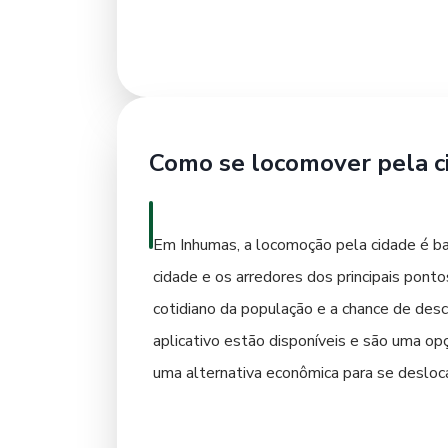
Como se locomover pela c
Em Inhumas, a locomoção pela cidade é ba
cidade e os arredores dos principais pont
cotidiano da população e a chance de desco
aplicativo estão disponíveis e são uma opç
uma alternativa econômica para se deslocar
proximidades, alugar um carro pode ser a 
escolha, Inhumas se revela um destino ond