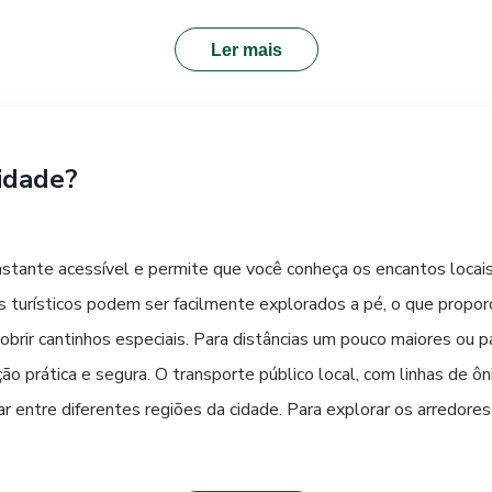
Ler mais
idade?
stante acessível e permite que você conheça os encantos locais
os turísticos podem ser facilmente explorados a pé, o que propo
brir cantinhos especiais. Para distâncias um pouco maiores ou pa
ão prática e segura. O transporte público local, com linhas de ôn
 entre diferentes regiões da cidade. Para explorar os arredores 
melhor opção, oferecendo maior liberdade e flexibilidade para 
e se pode circular com tranquilidade.