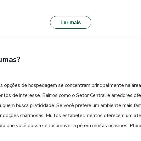
Branco costumam concentrar restaurantes e lanchonetes que ofer
nvida a experimentar os sabores genuínos da região.
Ler mais
umas?
s opções de hospedagem se concentram principalmente na área ce
 pontos de interesse. Bairros como o Setor Central e arredores 
a quem busca praticidade. Se você prefere um ambiente mais famili
 opções charmosas. Muitos estabelecimentos oferecem um atend
 para que você possa se locomover a pé em muitas ocasiões. Pl