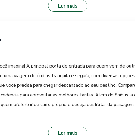
Ler mais
?
cê imagina! A principal porta de entrada para quem vem de outra
e uma viagem de ônibus tranquila e segura, com diversas opções
ue você precisa para chegar descansado ao seu destino. Compar
dência para aproveitar as melhores tarifas. Além do ônibus, a c
uem prefere ir de carro próprio e deseja desfrutar da paisagem 
ra uma experiência inesquecível!
Ler mais