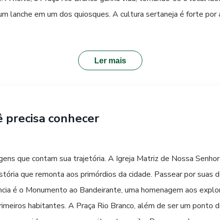
 lanche em um dos quiosques. A cultura sertaneja é forte por a
am as noites de fim de semana. Para uma experiência autêntica,
a de Inhumas.
Ler mais
ê precisa conhecer
gens que contam sua trajetória. A Igreja Matriz de Nossa Senhor
istória que remonta aos primórdios da cidade. Passear por suas 
ância é o Monumento ao Bandeirante, uma homenagem aos explor
primeiros habitantes. A Praça Rio Branco, além de ser um ponto d