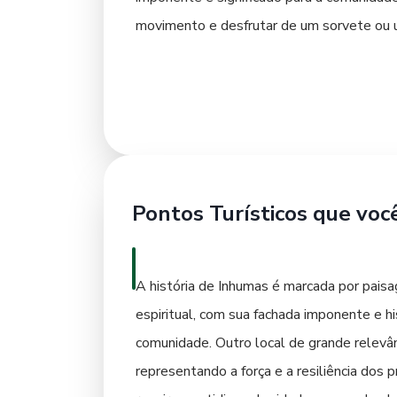
movimento e desfrutar de um sorvete ou um
eventos e apresentações musicais que anim
tradicionais que revelam a alma acolhedor
Pontos Turísticos que voc
A história de Inhumas é marcada por paisa
espiritual, com sua fachada imponente e h
comunidade. Outro local de grande relev
representando a força e a resiliência dos 