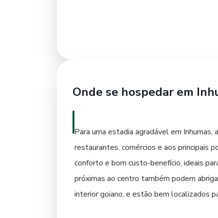
centrais e a região próxima à Praça Rio 
contemporâneas. A hospitalidade local co
Onde se hospedar em Inh
Para uma estadia agradável em Inhumas, a
restaurantes, comércios e aos principais
conforto e bom custo-benefício, ideais par
próximas ao centro também podem abrigar
interior goiano, e estão bem localizados
garante as melhores tarifas e opções.