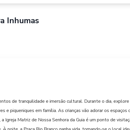
ra
Inhumas
tos de tranquilidade e imersão cultural. Durante o dia, explor
es e piqueniques em família. As crianças vão adorar os espaços de
é, a Igreja Matriz de Nossa Senhora da Guia é um ponto de visitaç
 À noite, a Praça Rio Branco ganha vida, tornando-se o local idea