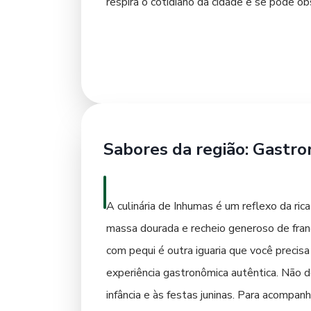
respira o cotidiano da cidade e se pode o
história rural, os arredores da cidade of
convida a uma descoberta, seja em sua ar
Sabores da região: Gastr
A culinária de Inhumas é um reflexo da ri
massa dourada e recheio generoso de frango
com pequi é outra iguaria que você precisa
experiência gastronômica autêntica. Não 
infância e às festas juninas. Para acompan