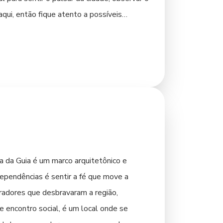
qui, então fique atento a possíveis
 procure por rodas de viola ou festas
a da Guia é um marco arquitetônico e
dependências é sentir a fé que move a
adores que desbravaram a região,
e encontro social, é um local onde se