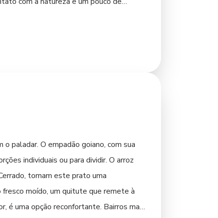
ontato com a natureza e um pouco de
do campo goiano. Cada canto de Inhumas
em o paladar. O empadão goiano, com sua
ões individuais ou para dividir. O arroz
o Cerrado, tornam este prato uma
o fresco moído, um quitute que remete à
bor, é uma opção reconfortante. Bairros mais