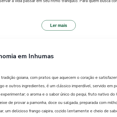
bservar a vida passar em seu ritmo tranquilo. Para quem busca c
erecem sítios e fazendas que preservam as tradições e a beleza 
quitetura, seus monumentos ou na paisagem que a cerca.
Ler mais
onomia em Inhumas
ca tradição goiana, com pratos que aquecem o coração e satisfaz
 e outros ingredientes, é um clássico imperdível, servido em porç
 experimentar; o aroma e o sabor único do pequi, fruto nativo d
deixe de provar a pamonha, doce ou salgada, preparada com milh
har, um delicioso frango caipira, cozido lentamente e cheio de sa