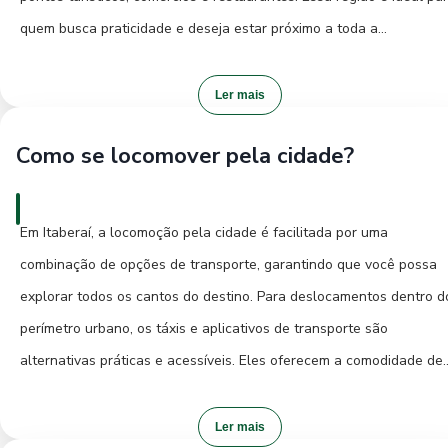
familiares e empórios que oferecem o cardápio tradicional, onde v
quem busca praticidade e deseja estar próximo a toda a
poderá sentir o verdadeiro sabor do interior de Goiás.
infraestrutura urbana. Para uma experiência mais tranquila e
integrada à natureza, considere se hospedar em pousadas
Ler mais
localizadas nos arredores da cidade, próximas a cachoeiras e área
Como se locomover pela cidade?
de preservação ambiental. Essas opções geralmente oferecem um
ambiente mais rústico e contato direto com a paisagem local. Se o
objetivo é o melhor custo-benefício, pesquisar por pousadas mais
Em Itaberaí, a locomoção pela cidade é facilitada por uma
simples no centro pode ser uma excelente alternativa, garantindo
combinação de opções de transporte, garantindo que você possa
conforto sem comprometer o orçamento da viagem.
explorar todos os cantos do destino. Para deslocamentos dentro d
perímetro urbano, os táxis e aplicativos de transporte são
alternativas práticas e acessíveis. Eles oferecem a comodidade de
buscar e deixar você em qualquer ponto da cidade, sendo ideais p
quem busca agilidade e conforto. Para uma imersão mais profunda
Ler mais