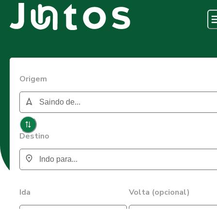
Origem
Destino
Ida
Volta (opcional)