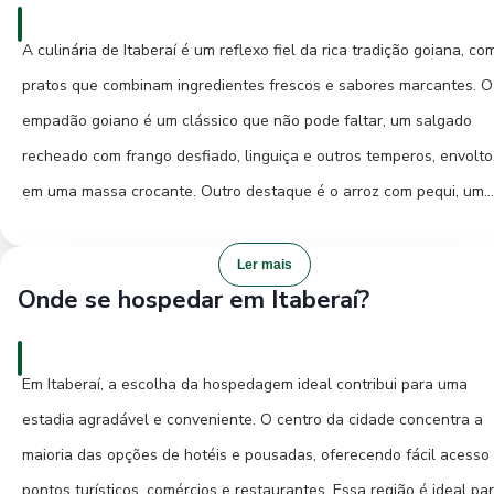
suas águas cristalinas convidando a um refrescante banho. As tril
que levam a formações rochosas e mirantes proporcionam vistas
A culinária de Itaberaí é um reflexo fiel da rica tradição goiana, co
panorâmicas da região. Para quem busca um contato mais íntimo 
pratos que combinam ingredientes frescos e sabores marcantes. O
a história local, visitar as antigas fazendas da região, muitas delas
empadão goiano é um clássico que não pode faltar, um salgado
ainda em atividade, pode revelar segredos e tradições do ciclo do
recheado com frango desfiado, linguiça e outros temperos, envolto
gado e da agricultura que moldaram o estado de Goiás.
em uma massa crocante. Outro destaque é o arroz com pequi, um
dos ícones da culinária do Cerrado, onde o fruto de sabor peculiar 
cozido junto ao arroz, criando uma experiência gustativa única. Par
Ler mais
Onde se hospedar em Itaberaí?
quem aprecia carnes, o galinhada com arroz é uma opção
reconfortante e saborosa, um prato robusto que representa a fart
da região. Não deixe de experimentar também os doces caseiros,
Em Itaberaí, a escolha da hospedagem ideal contribui para uma
como o doce de mamão em calda e a pamonha, que podem ser
estadia agradável e conveniente. O centro da cidade concentra a
encontrados em feiras livres e estabelecimentos locais. Para uma
maioria das opções de hotéis e pousadas, oferecendo fácil acesso
experiência gastronômica autêntica, procure por restaurantes
pontos turísticos, comércios e restaurantes. Essa região é ideal pa