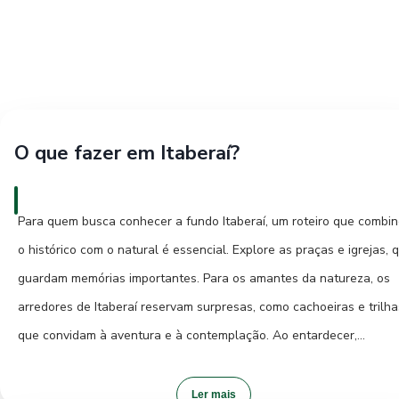
O que fazer em Itaberaí?
Para quem busca conhecer a fundo Itaberaí, um roteiro que combi
o histórico com o natural é essencial. Explore as praças e igrejas, 
guardam memórias importantes. Para os amantes da natureza, os
arredores de Itaberaí reservam surpresas, como cachoeiras e trilha
que convidam à aventura e à contemplação. Ao entardecer,
aproveite para caminhar pela orla do Rio Meia Ponte, um local
aprazível para relaxar e observar o pôr do sol. A vida noturna em
Ler mais