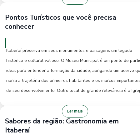
Itaberaí é marcada pela simplicidade e pela cultura local. Os bares
Pontos Turísticos que você precisa
restaurantes oferecem a oportunidade de experimentar a culinária
conhecer
goiana e interagir com os moradores, vivenciando a genuína
hospitalidade da região. Eventos culturais e festas tradicionais,
quando ocorrem, são ótimas ocasiões para conhecer mais a fundo 
Itaberaí preserva em seus monumentos e paisagens um legado
manifestações artísticas e folclóricas de Itaberaí.
histórico e cultural valioso. O Museu Municipal é um ponto de part
ideal para entender a formação da cidade, abrigando um acervo q
narra a trajetória dos primeiros habitantes e os marcos importante
de seu desenvolvimento. Outro local de grande relevância é a Igre
Matriz de Nossa Senhora da Conceição, um exemplar da arquitetu
religiosa que ecoa sérias gerações. Os espaços naturais nos
Ler mais
Sabores da região: Gastronomia em
arredores de Itaberaí também são atrações imperdíveis. A Cachoei
Itaberaí
do Araguaia, por exemplo, oferece um refúgio de beleza natural, 