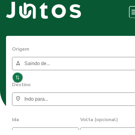
Origem
Destino
Ida
Volta (opcional)