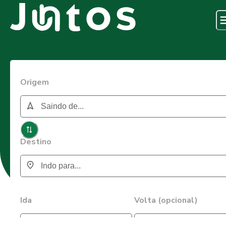
Origem
Destino
Ida
Volta (opcional)