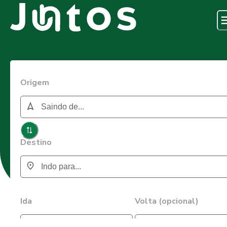
Origem
Destino
Ida
Volta (opcional)