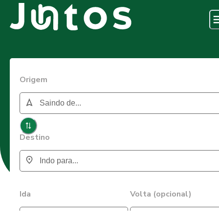
Origem
Destino
Ida
Volta (opcional)