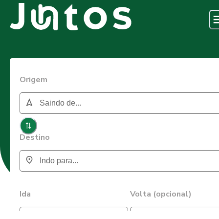
Origem
Destino
Ida
Volta (opcional)