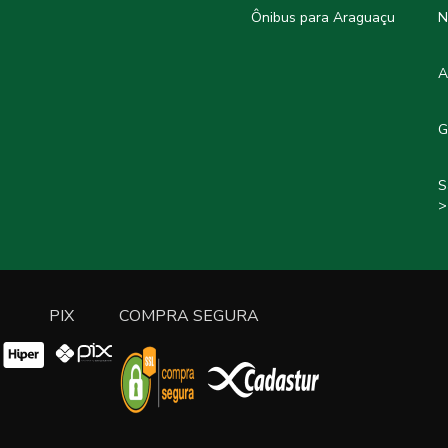
Ônibus para Araguaçu
N
A
G
S
>
PIX
COMPRA SEGURA