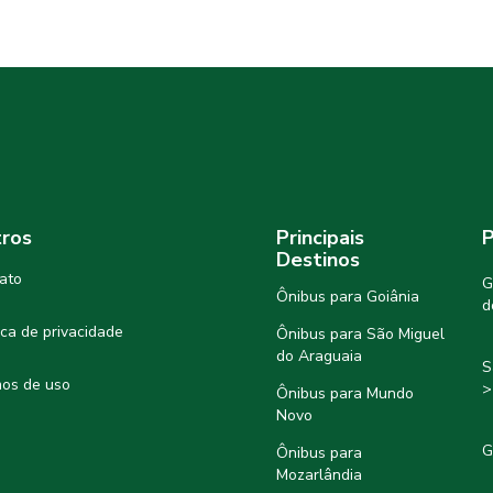
ros
Principais
P
Destinos
ato
G
Ônibus para Goiânia
d
tica de privacidade
Ônibus para São Miguel
do Araguaia
S
os de uso
>
Ônibus para Mundo
Novo
G
Ônibus para
Mozarlândia