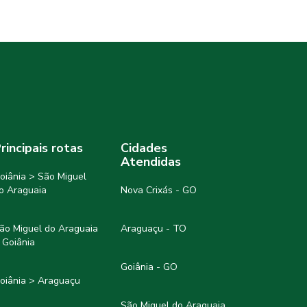
rincipais rotas
Cidades
Atendidas
oiânia > São Miguel
o Araguaia
Nova Crixás - GO
ão Miguel do Araguaia
Araguaçu - TO
 Goiânia
Goiânia - GO
oiânia > Araguaçu
São Miguel do Araguaia