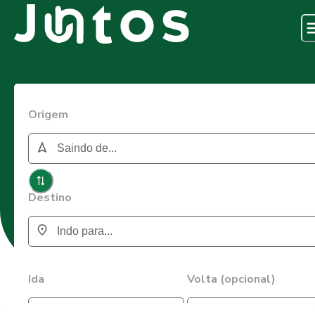
Origem
Destino
Ida
Volta (opcional)