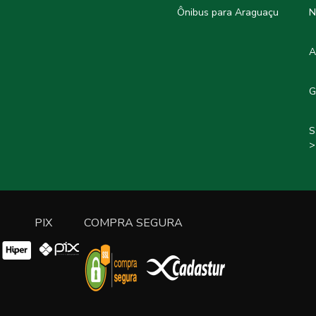
Ônibus para Araguaçu
N
A
G
S
>
PIX
COMPRA SEGURA