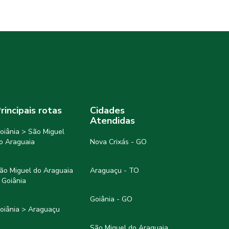
rincipais rotas
Cidades
Atendidas
oiânia > São Miguel
o Araguaia
Nova Crixás - GO
ão Miguel do Araguaia
Araguaçu - TO
 Goiânia
Goiânia - GO
oiânia > Araguaçu
São Miguel do Araguaia