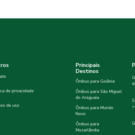
ros
Principais
P
Destinos
ato
G
Ônibus para Goiânia
d
tica de privacidade
Ônibus para São Miguel
do Araguaia
S
os de uso
>
Ônibus para Mundo
Novo
G
Ônibus para
Mozarlândia