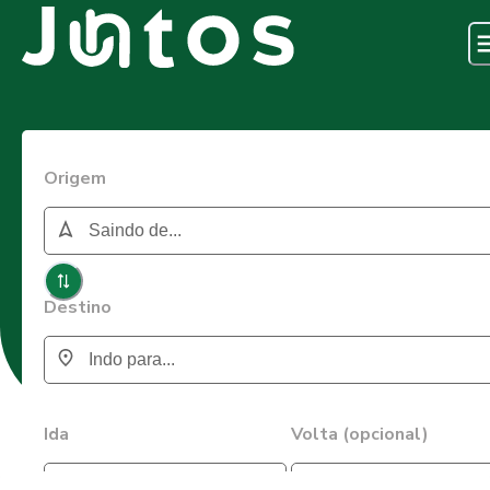
Origem
Destino
Ida
Volta (opcional)