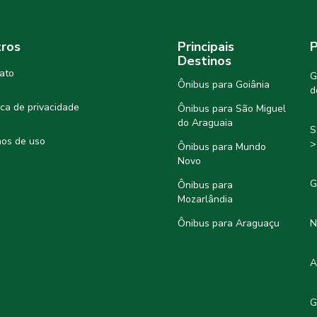
ros
Principais
P
Destinos
ato
G
Ônibus para Goiânia
d
tica de privacidade
Ônibus para São Miguel
do Araguaia
S
os de uso
>
Ônibus para Mundo
Novo
G
Ônibus para
Mozarlândia
Ônibus para Araguaçu
N
A
G