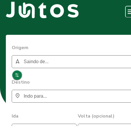
Origem
Destino
Ida
Volta (opcional)