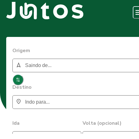
Origem
Destino
Ida
Volta (opcional)