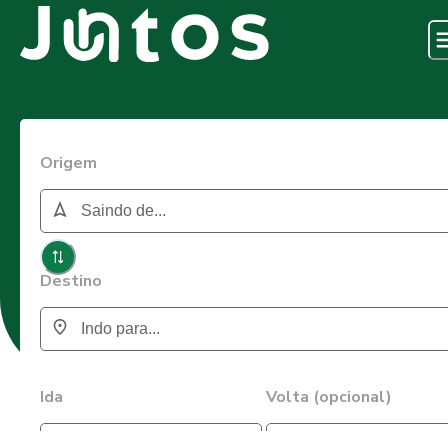
Origem
Destino
Ida
Volta (opcional)