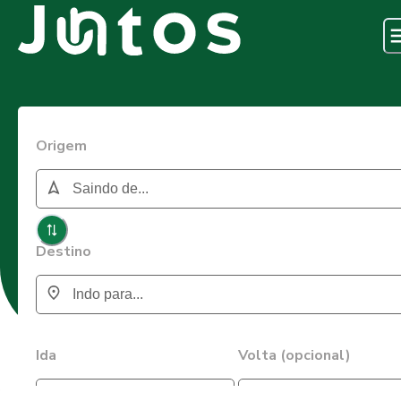
Origem
Destino
Ida
Volta (opcional)