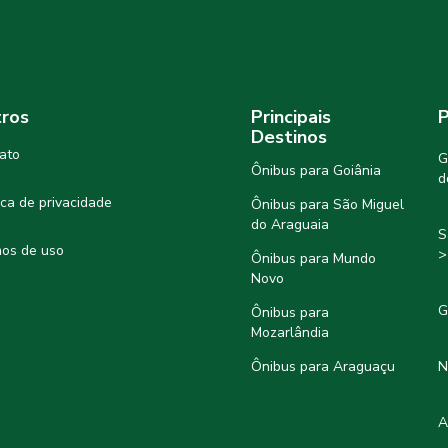
ros
Principais
P
Destinos
ato
G
Ônibus para Goiânia
d
tica de privacidade
Ônibus para São Miguel
do Araguaia
S
os de uso
>
Ônibus para Mundo
Novo
G
Ônibus para
Mozarlândia
Ônibus para Araguaçu
N
A