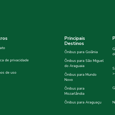
ros
Principais
P
Destinos
ato
G
Ônibus para Goiânia
d
tica de privacidade
Ônibus para São Miguel
do Araguaia
S
os de uso
>
Ônibus para Mundo
Novo
G
Ônibus para
Mozarlândia
Ônibus para Araguaçu
N