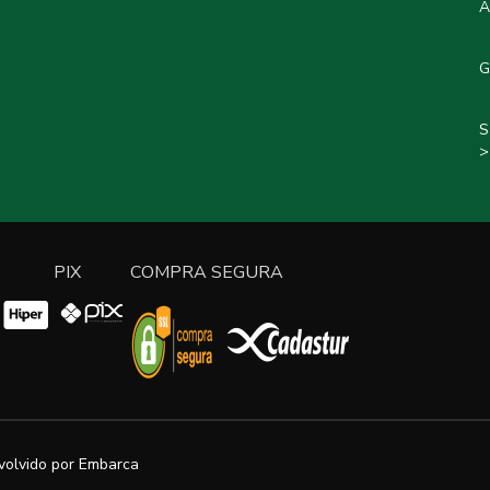
A
G
S
>
PIX
COMPRA SEGURA
volvido por
Embarca