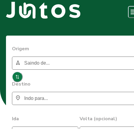
Origem
Destino
Ida
Volta (opcional)