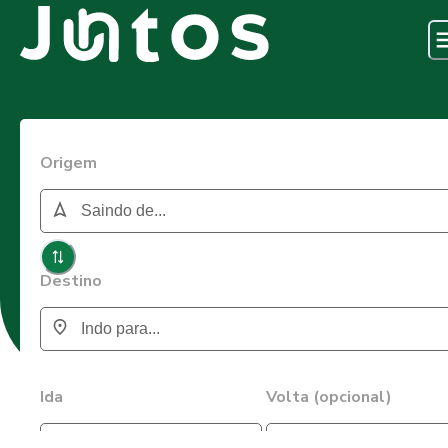
Origem
Destino
Ida
Volta (opcional)