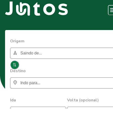
Origem
Destino
Ida
Volta (opcional)