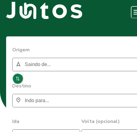
Origem
Destino
Ida
Volta (opcional)