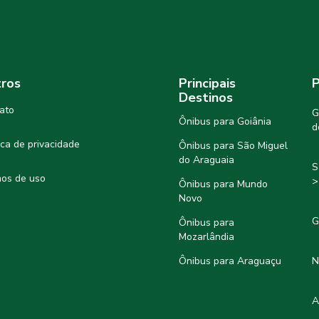
ros
Principais
P
Destinos
ato
G
Ônibus para Goiânia
d
tica de privacidade
Ônibus para São Miguel
do Araguaia
S
os de uso
>
Ônibus para Mundo
Novo
G
Ônibus para
Mozarlândia
Ônibus para Araguaçu
N
A