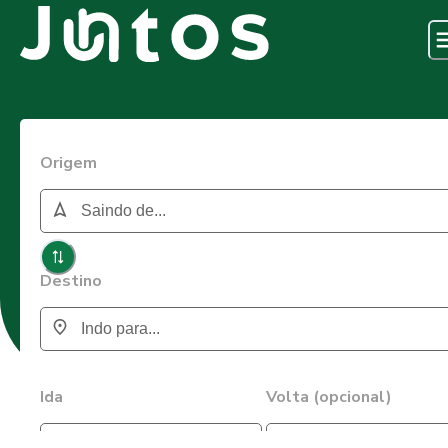
Origem
Destino
Ida
Volta (opcional)