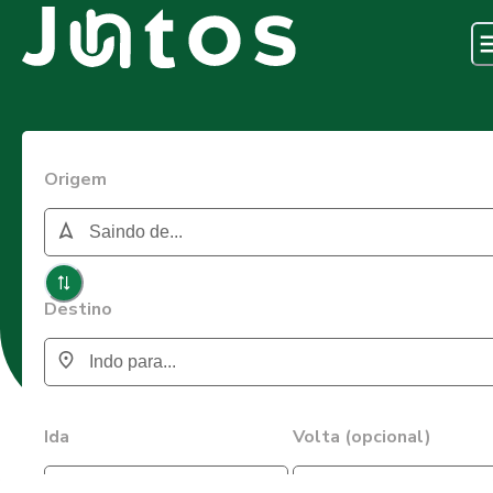
Origem
Destino
Ida
Volta (opcional)