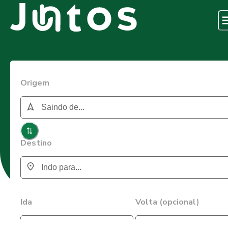
Origem
Destino
Ida
Volta (opcional)