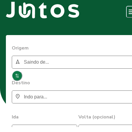
Origem
Destino
Ida
Volta (opcional)