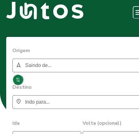
Origem
Destino
Ida
Volta (opcional)