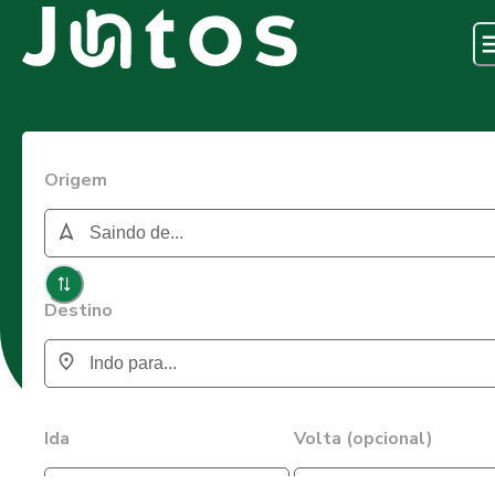
Origem
Destino
Ida
Volta (opcional)