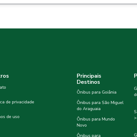
ros
Principais
P
Destinos
ato
G
Ônibus para Goiânia
d
tica de privacidade
Ônibus para São Miguel
do Araguaia
S
os de uso
>
Ônibus para Mundo
Novo
G
Ônibus para