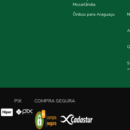
Mozarlândia
Ônibus para Araguaçu
N
A
G
S
>
PIX
COMPRA SEGURA