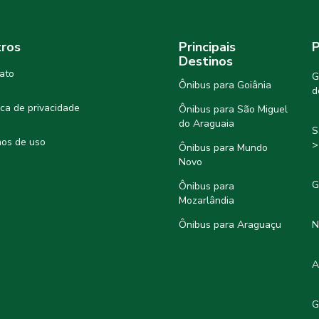
ros
Principais
P
Destinos
ato
G
Ônibus para Goiânia
d
tica de privacidade
Ônibus para São Miguel
do Araguaia
S
os de uso
>
Ônibus para Mundo
Novo
G
Ônibus para
Mozarlândia
Ônibus para Araguaçu
N
A
G