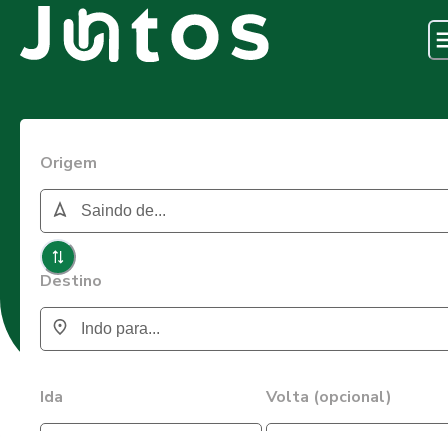
Origem
Destino
Ida
Volta (opcional)