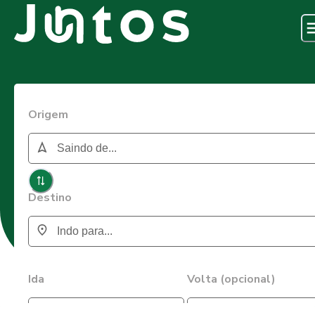
Origem
Destino
Ida
Volta (opcional)