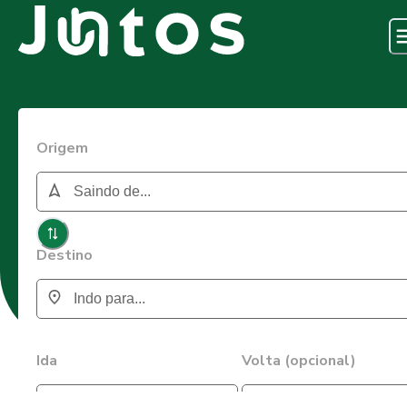
Origem
Destino
Ida
Volta (opcional)