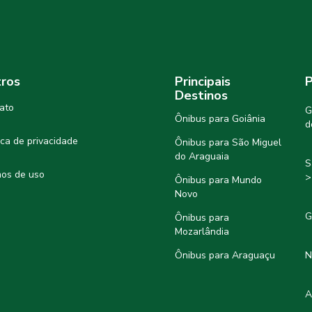
ros
Principais
P
Destinos
ato
G
Ônibus para Goiânia
d
tica de privacidade
Ônibus para São Miguel
do Araguaia
S
os de uso
>
Ônibus para Mundo
Novo
G
Ônibus para
Mozarlândia
Ônibus para Araguaçu
N
A