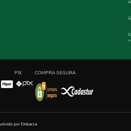
A
G
S
>
PIX
COMPRA SEGURA
volvido por
Embarca