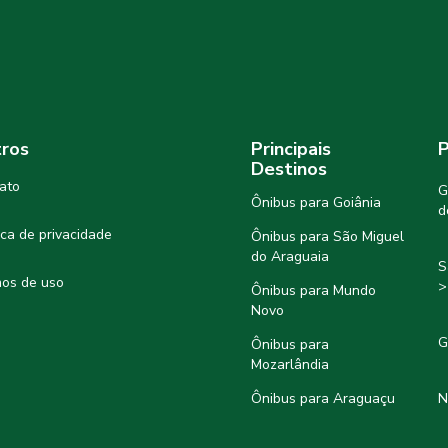
ros
Principais
P
Destinos
ato
G
Ônibus para Goiânia
d
tica de privacidade
Ônibus para São Miguel
do Araguaia
S
os de uso
>
Ônibus para Mundo
Novo
G
Ônibus para
Mozarlândia
Ônibus para Araguaçu
N