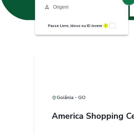
Passe Livre, Idoso ou ID Jovem
i
Goiânia - GO
America Shopping C